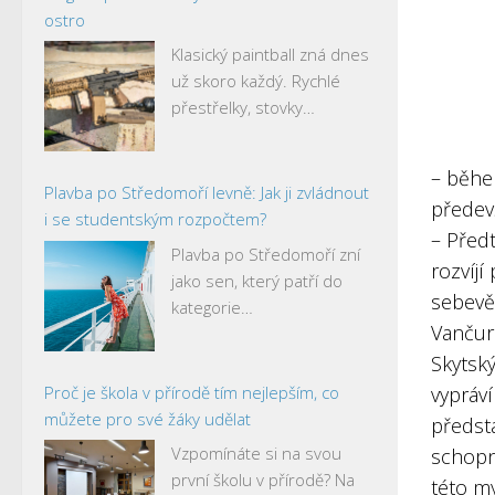
ostro
Klasický paintball zná dnes
už skoro každý. Rychlé
přestřelky, stovky…
– běhe
Plavba po Středomoří levně: Jak ji zvládnout
předev
i se studentským rozpočtem?
– Předt
Plavba po Středomoří zní
rozvíjí
jako sen, který patří do
sebevě
kategorie…
Vančur
Skytský
Proč je škola v přírodě tím nejlepším, co
vypráví
můžete pro své žáky udělat
předsta
Vzpomínáte si na svou
schopn
první školu v přírodě? Na
této m