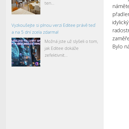
ten…
námětem
přadle
idylick
Vyzkoušejte si plnou verzi Editee právě teď
radostn
a na 5 dní zcela zdarma!
zaměře
Možná jste už slyšeli o tom,
Bylo ná
jak Editee dokáže
zefektivnit…