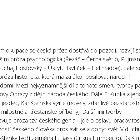
m okupace se česká próza dostává do pozadí, rozvíjí s
ším próza psychologická (Řezáč – Černá světlo, Pujma
ucha¸ Hostovský – Úkryt, Havlíček – Helimadoe), dále s
 próza historická, která má za úkol posilovat národní
domí. Mezi nejvýznamnější díla tohoto směru tvorby pa
ovy Obrazy z dějin národa českého. Dále F. Kubka a jeh
 jezdec, Karlštejnská vigilie (novely, zdánlivě bezstarost
 milostné a křesťanské příběhy). Další linii tvorby
vuje próza tzv. českého génia – jde o oslavu pracovitost
ostí českého člověka proslavit se a dobýt svět. V duch
yšlenky tvoří zejména E. Bass (Cirkus Humberto). Další