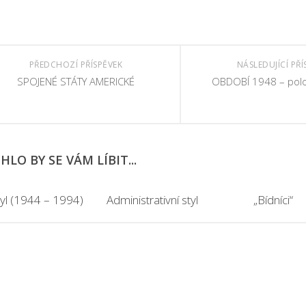
PŘEDCHOZÍ PŘÍSPĚVEK
NÁSLEDUJÍCÍ PŘÍ
SPOJENÉ STÁTY AMERICKÉ
OBDOBÍ 1948 – polov
LO BY SE VÁM LÍBIT...
ryl (1944 – 1994)
Administrativní styl
„Bídníci“