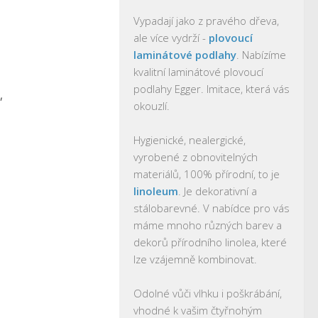
Vypadají jako z pravého dřeva,
ale více vydrží -
plovoucí
laminátové podlahy
. Nabízíme
kvalitní laminátové plovoucí
podlahy Egger. Imitace, která vás
,
okouzlí.
Hygienické, nealergické,
vyrobené z obnovitelných
materiálů, 100% přírodní, to je
linoleum
. Je dekorativní a
stálobarevné. V nabídce pro vás
máme mnoho různých barev a
dekorů přírodního linolea, které
lze vzájemně kombinovat.
Odolné vůči vlhku i poškrábání,
vhodné k vašim čtyřnohým