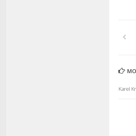
MOH
Karel K