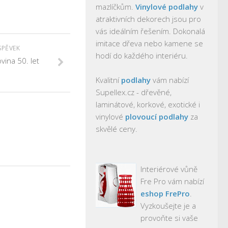
mazlíčkům.
Vinylové podlahy
v
atraktivních dekorech jsou pro
vás ideálním řešením. Dokonalá
imitace dřeva nebo kamene se
SPĚVEK
hodí do každého interiéru.
ina 50. let
Kvalitní
podlahy
vám nabízí
Supellex.cz - dřevěné,
laminátové, korkové, exotické i
vinylové
plovoucí podlahy
za
skvělé ceny.
Interiérové vůně
Fre Pro vám nabízí
eshop FrePro
.
Vyzkoušejte je a
provoňte si vaše