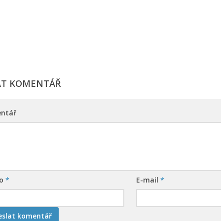
AT KOMENTÁŘ
ntář
no
*
E-mail
*