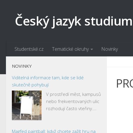
Český jazyk studium
Studentské.cz
Tematické okruhy
Novinky
NOVINKY
Viditelná informace tam, kde se lidé
PR
skutečně pohybují
V prostředí měst, kampusů
nebo frekventovaných ulic
rozhodují často vteřiny.…
Magfed paintball: když chcete zažít hru na