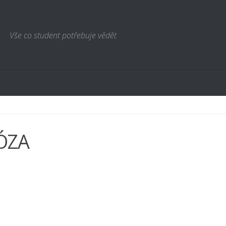
Vše co student potřebuje vědět
ÓZA