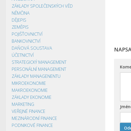
ZÁKLADY SPOLEČENSKÝCH VĚD
NĚMČINA
DĚJEPIS
ZEMĚPIS
POJIŠŤOVNICTVÍ
BANKOVNICTVÍ
DAŇOVÁ SOUSTAVA
NAPS
ÚČETNICTVÍ
STRATEGICKÝ MANAGEMENT
Kome
PERSONÁLNÍ MANAGEMENT
ZÁKLADY MANAGENENTU
MIKROEKONOMIE
MAKROEKONOMIE
ZÁKLADY EKONOMIE
MARKETING
Jmé
VEŘEJNÉ FINANCE
MEZINÁRODNÍ FINANCE
PODNIKOVÉ FINANCE