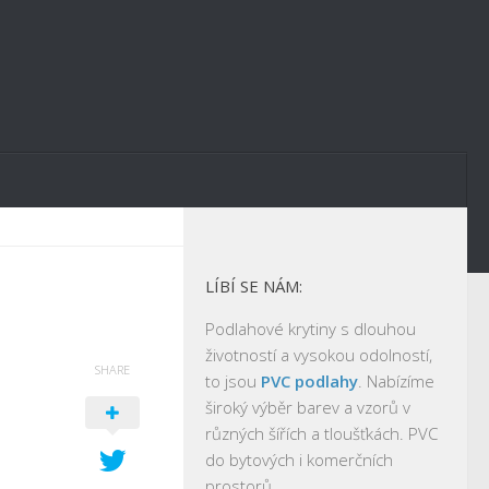
LÍBÍ SE NÁM:
Podlahové krytiny s dlouhou
životností a vysokou odolností,
SHARE
to jsou
PVC podlahy
. Nabízíme
široký výběr barev a vzorů v
různých šířích a tloušťkách. PVC
do bytových i komerčních
prostorů.