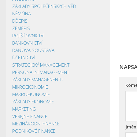
ZÁKLADY SPOLEČENSKÝCH VĚD
NĚMČINA
DĚJEPIS
ZEMĚPIS
POJIŠŤOVNICTVÍ
BANKOVNICTVÍ
DAŇOVÁ SOUSTAVA
ÚČETNICTVÍ
STRATEGICKÝ MANAGEMENT
NAPS
PERSONÁLNÍ MANAGEMENT
ZÁKLADY MANAGENENTU
Kome
MIKROEKONOMIE
MAKROEKONOMIE
ZÁKLADY EKONOMIE
MARKETING
VEŘEJNÉ FINANCE
MEZINÁRODNÍ FINANCE
Jmé
PODNIKOVÉ FINANCE