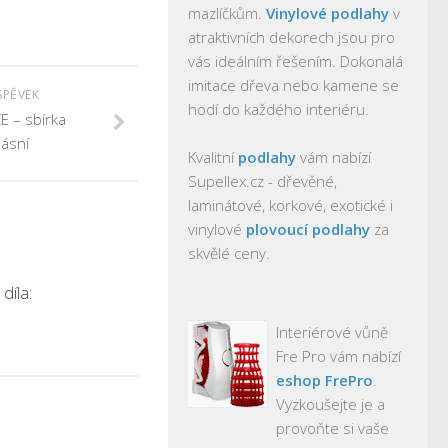
mazlíčkům.
Vinylové podlahy
v
atraktivních dekorech jsou pro
vás ideálním řešením. Dokonalá
imitace dřeva nebo kamene se
SPĚVEK
hodí do každého interiéru.
 – sbírka
ásní
Kvalitní
podlahy
vám nabízí
Supellex.cz - dřevěné,
laminátové, korkové, exotické i
vinylové
plovoucí podlahy
za
skvělé ceny.
díla:
Interiérové vůně
Fre Pro vám nabízí
eshop FrePro
.
Vyzkoušejte je a
provoňte si vaše