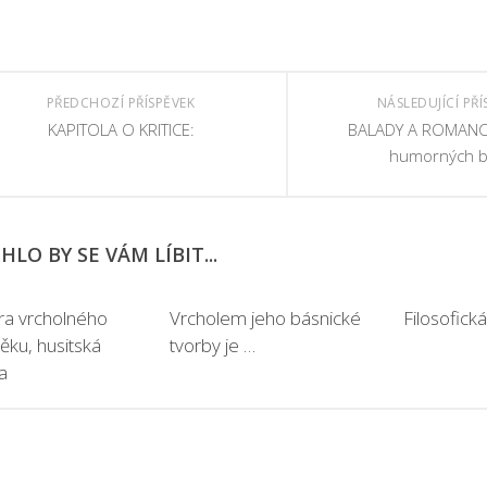
PŘEDCHOZÍ PŘÍSPĚVEK
NÁSLEDUJÍCÍ PŘÍ
KAPITOLA O KRITICE:
BALADY A ROMANCE
humorných b
LO BY SE VÁM LÍBIT...
ura vrcholného
Vrcholem jeho básnické
Filosofická 
ěku, husitská
tvorby je …
ra