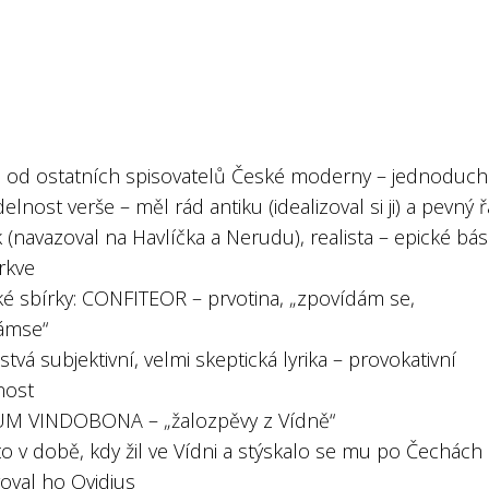
 se od ostatních spisovatelů České moderny – jednoduch
delnost verše – měl rád antiku (idealizoval si ji) a pevný 
ik (navazoval na Havlíčka a Nerudu), realista – epické bá
írkve
ké sbírky: CONFITEOR – prvotina, „zpovídám se,
ámse“
stvá subjektivní, velmi skeptická lyrika – provokativní
nost
UM VINDOBONA – „žalozpěvy z Vídně“
to v době, kdy žil ve Vídni a stýskalo se mu po Čechách
roval ho Ovidius