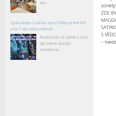
ten…
sonety
ZDE BY
MAGDAL
Vyzkoušejte si plnou verzi Editee právě teď
SATIR
a na 5 dní zcela zdarma!
S VĚDOM
Možná jste už slyšeli o tom,
– nava
jak Editee dokáže
zefektivnit…