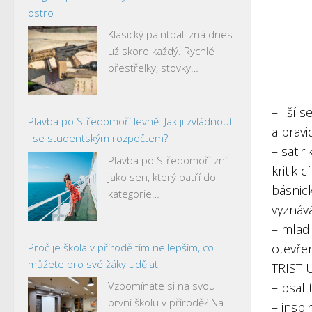
ostro
Klasický paintball zná dnes
už skoro každý. Rychlé
přestřelky, stovky…
– liší
Plavba po Středomoří levně: Jak ji zvládnout
a pravi
i se studentským rozpočtem?
– satir
Plavba po Středomoří zní
kritik c
jako sen, který patří do
básnic
kategorie…
vyznáv
– mladi
Proč je škola v přírodě tím nejlepším, co
otevře
můžete pro své žáky udělat
TRISTI
Vzpomínáte si na svou
– psal 
první školu v přírodě? Na
– inspi