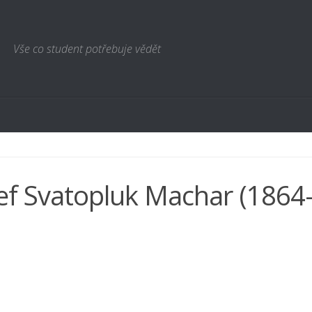
Vše co student potřebuje vědět
ef Svatopluk Machar (1864