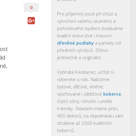
0
Pro příjemný pocit při chůzi a
vytvoření vašeho útulného a
pohodového bydlení dodáváme
kvalitní vícevrstvé i masivní
dřevěné podlahy
a parkety od
ost
předních výrobců. Dřevo -
řád
jedinečné a originální.
sně,
Vybíráte-li koberec, určitě si
vyberete u nás. Nabízíme
bytové, dětské, vlněné,
vpichované i zátěžové
koberce
,
čistící zóny, rohože i umělé
trávníky. Skladem máme přes
400 dekorů, na objednávku vám
dodáme až 2000 kvalitních
koberců.