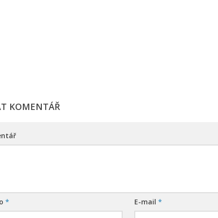
AT KOMENTÁŘ
ntář
no
*
E-mail
*