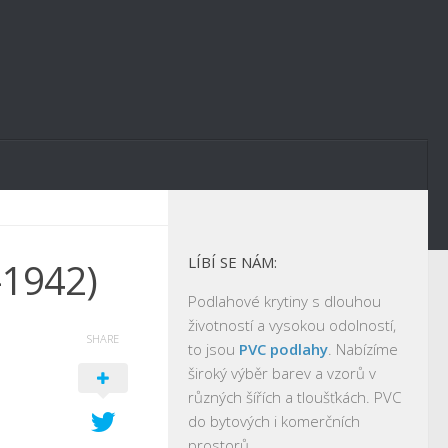
LÍBÍ SE NÁM:
-1942)
Podlahové krytiny s dlouhou
životností a vysokou odolností,
SHARE
to jsou
PVC podlahy
. Nabízíme
široký výběr barev a vzorů v
různých šířích a tloušťkách. PVC
do bytových i komerčních
prostorů.