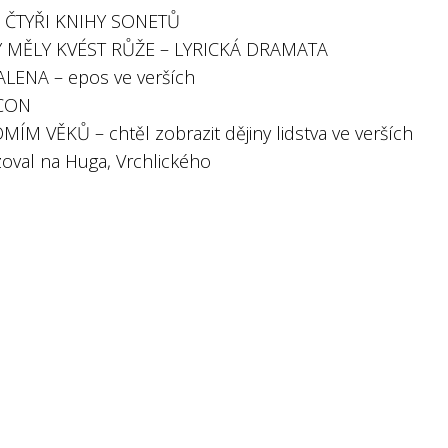
: ČTYŘI KNIHY SONETŮ
 MĚLY KVÉST RŮŽE – LYRICKÁ DRAMATA
ENA – epos ve verších
ICON
ÍM VĚKŮ – chtěl zobrazit dějiny lidstva ve verších
zoval na Huga, Vrchlického