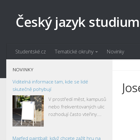
Český jazyk studium
Studentské.cz
Tematické okruhy
Novinky
NOVINKY
Viditelná informace tam, kde se lidé
Jos
skutečně pohybují
V prostředí měst, kampusů
nebo frekventovaných ulic
rozhodují často vteřiny.…
Magfed paintball: když chcete zažít hru na