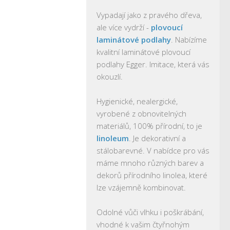
Vypadají jako z pravého dřeva,
ale více vydrží -
plovoucí
laminátové podlahy
. Nabízíme
kvalitní laminátové plovoucí
podlahy Egger. Imitace, která vás
okouzlí.
Hygienické, nealergické,
vyrobené z obnovitelných
materiálů, 100% přírodní, to je
linoleum
. Je dekorativní a
stálobarevné. V nabídce pro vás
máme mnoho různých barev a
dekorů přírodního linolea, které
lze vzájemně kombinovat.
Odolné vůči vlhku i poškrábání,
vhodné k vašim čtyřnohým