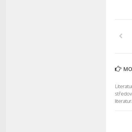
MOH
Literat
středov
literatu