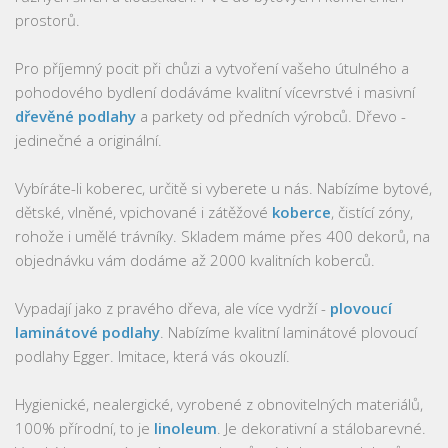
prostorů.
Pro příjemný pocit při chůzi a vytvoření vašeho útulného a
pohodového bydlení dodáváme kvalitní vícevrstvé i masivní
dřevěné podlahy
a parkety od předních výrobců. Dřevo -
jedinečné a originální.
Vybíráte-li koberec, určitě si vyberete u nás. Nabízíme bytové,
dětské, vlněné, vpichované i zátěžové
koberce
, čistící zóny,
rohože i umělé trávníky. Skladem máme přes 400 dekorů, na
objednávku vám dodáme až 2000 kvalitních koberců.
Vypadají jako z pravého dřeva, ale více vydrží -
plovoucí
laminátové podlahy
. Nabízíme kvalitní laminátové plovoucí
podlahy Egger. Imitace, která vás okouzlí.
Hygienické, nealergické, vyrobené z obnovitelných materiálů,
100% přírodní, to je
linoleum
. Je dekorativní a stálobarevné.