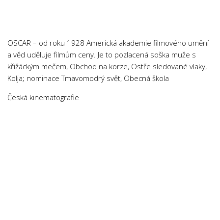
Chemie
Dějepis
Doprava a Logistika
OSCAR – od roku 1928 Americká akademie filmového umění
Ekologie
a věd uděluje filmům ceny. Je to pozlacená soška muže s
křižáckým mečem, Obchod na korze, Ostře sledované vlaky,
Ekonomie
Kolja; nominace Tmavomodrý svět, Obecná škola
Fyzika
Česká kinematografie
Informatika
Jazyky
Management
Marketing
Němčina
Občanská nauka
Pedagogika
Právo