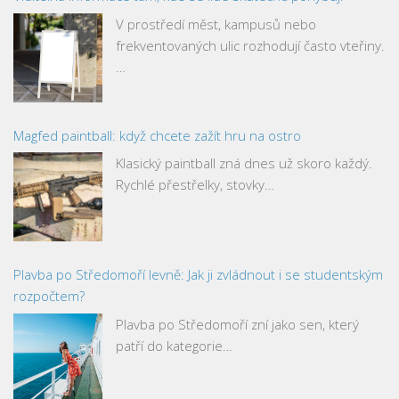
V prostředí měst, kampusů nebo
frekventovaných ulic rozhodují často vteřiny.
…
Magfed paintball: když chcete zažít hru na ostro
Klasický paintball zná dnes už skoro každý.
Rychlé přestřelky, stovky…
Plavba po Středomoří levně: Jak ji zvládnout i se studentským
rozpočtem?
Plavba po Středomoří zní jako sen, který
patří do kategorie…