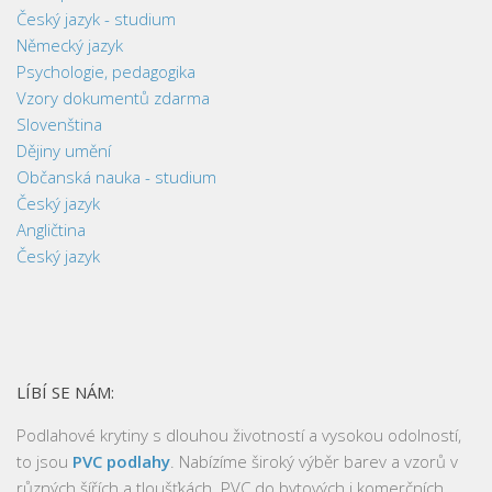
Český jazyk - studium
Německý jazyk
Psychologie, pedagogika
Vzory dokumentů zdarma
Slovenština
Dějiny umění
Občanská nauka - studium
Český jazyk
Angličtina
Český jazyk
LÍBÍ SE NÁM:
Podlahové krytiny s dlouhou životností a vysokou odolností,
to jsou
PVC podlahy
. Nabízíme široký výběr barev a vzorů v
různých šířích a tloušťkách. PVC do bytových i komerčních