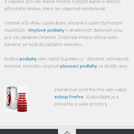
V nabídce pro vás máme mnoho různých barev a dekorů
přírodního linolea, které lze vzájemně kombinovat.
Odolné vůči vlhku i poškrábání, vhodné k vašim čtyřnohým
mazlíčkům.
Vinylové podlahy
v atraktivních dekorech jsou
pro vás ideálním řešením. Dokonalá imitace dřeva nebo
kamene se hodí do každého interiéru.
Kvalitní
podlahy
vám nabízí Supellex.cz - dřevěné, laminátové,
korkové, exotické i vinylové
plovoucí podlahy
za skvělé ceny.
Interiérové vůně Fre Pro vám nabízí
eshop FrePro
. Vyzkoušejte je a
provoňte si vaše prostory.