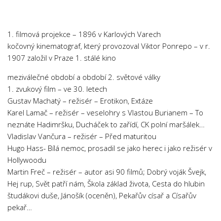
Psychologie a Sociologie
Společenské vědy
1. filmová projekce – 1896 v Karlových Varech
Technika
kočovný kinematograf, který provozoval Viktor Ponrepo – v r.
Účetnictví
1907 založil v Praze 1. stálé kino
Zdravotnictví
meziválečné období a období 2. světové války
1. zvukový film – ve 30. letech
Zeměpis
Gustav Machatý – režisér – Erotikon, Extáze
Novinky
Karel Lamač – režisér – veselohry s Vlastou Burianem – To
neznáte Hadimršku, Ducháček to zařídí, CK polní maršálek…
Vladislav Vančura – režisér – Před maturitou
Hugo Hass- Bílá nemoc, prosadil se jako herec i jako režisér v
Hollywoodu
Martin Freč – režisér – autor asi 90 filmů; Dobrý voják Švejk,
Hej rup, Svět patří nám, Škola základ života, Cesta do hlubin
študákovi duše, Jánošík (oceněn), Pekařův císař a Císařův
pekař…