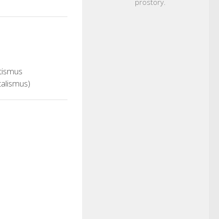
prostory.
tismus
talismus)