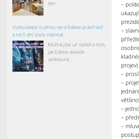
ten…
– polit
ukazují
prezid
Vyzkoušejte si plnou verzi Editee právě teď
– slavn
a na 5 dní zcela zdarma!
příleži
Možná jste už slyšeli o tom,
osobno
jak Editee dokáže
kladném
zefektivnit…
projev)
– pros
– proje
jednán
většin
– jedn
– před
– mluv
postup