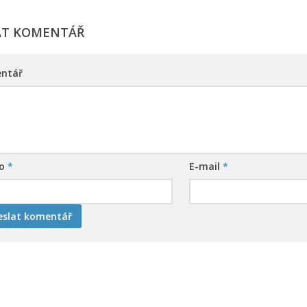
AT KOMENTÁŘ
ntář
no
*
E-mail
*