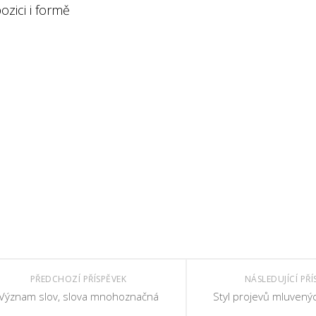
zici i formě
PŘEDCHOZÍ PŘÍSPĚVEK
NÁSLEDUJÍCÍ PŘÍ
Význam slov, slova mnohoznačná
Styl projevů mluvený