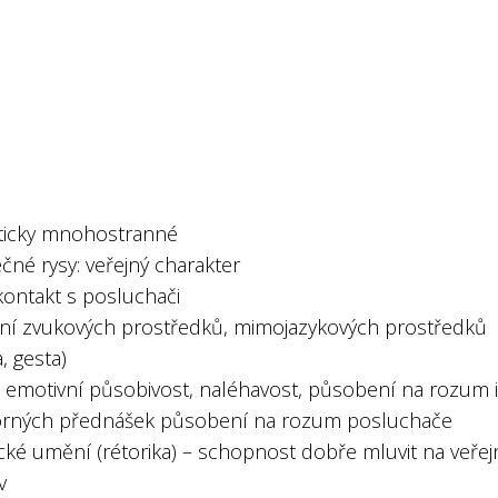
ticky mnohostranné
čné rysy: veřejný charakter
kontakt s posluchači
ání zvukových prostředků, mimojazykových prostředků
, gesta)
: emotivní působivost, naléhavost, působení na rozum i 
rných přednášek působení na rozum posluchače
cké umění (rétorika) – schopnost dobře mluvit na veřej
v