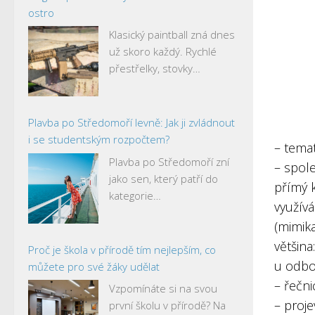
ostro
Klasický paintball zná dnes
už skoro každý. Rychlé
přestřelky, stovky…
Plavba po Středomoří levně: Jak ji zvládnout
i se studentským rozpočtem?
– tema
Plavba po Středomoří zní
– spole
jako sen, který patří do
přímý 
kategorie…
využív
(mimika
většina
Proč je škola v přírodě tím nejlepším, co
u odbo
můžete pro své žáky udělat
– řečni
Vzpomínáte si na svou
– proje
první školu v přírodě? Na