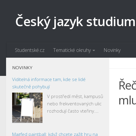
Český jazyk studium
Studentské.cz
Tematické okruhy
Novinky
NOVINKY
Viditelná informace tam, kde se lidé
Řeč
skutečně pohybují
mlu
V prostředí měst, kampusů
nebo frekventovaných ulic
rozhodují často vteřiny.…
Magfed paintball: když chcete zažít hru na