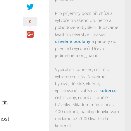
Pro příjemný pocit při chůzi a
vytvoření vašeho útulného a
0
pohodového bydlení dodáváme
kvalitní vícevrstvé i masivní
dřevěné podlahy
a parkety od
předních výrobců. Dřevo -
jedinečné a originální.
Vybíráte-li koberec, určitě si
vyberete u nás. Nabízíme
bytové, dětské, vlněné,
vpichované i zátěžové
koberce
,
čistící zóny, rohože i umělé
cit,
trávníky. Skladem máme přes
400 dekorů, na objednávku vám
nosti
dodáme až 2000 kvalitních
koberců.