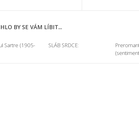
LO BY SE VÁM LÍBIT...
ul Sartre (1905-
SLÁB SRDCE:
Preroman
(sentimen