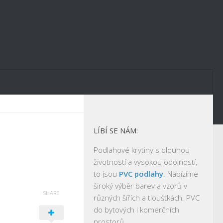
LÍBÍ SE NÁM:
Podlahové krytiny s dlouhou
životností a vysokou odolností,
to jsou
PVC podlahy
. Nabízíme
široký výběr barev a vzorů v
SHARE
různých šířích a tloušťkách. PVC
do bytových i komerčních
prostorů.