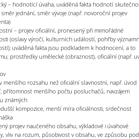
ický – hodnotící úvaha, uváděná fakta hodnotí skutečno
 směr jednání, směr vývoje (např. novoroční projev
enta)
ostní – projev oficiální, pronesený při mimořádné
tosti (oslavy výročí, kulturních událostí, pohřby význam
stí); uváděná fakta jsou podkladem k hodnocení, a to
u; prostředky umělecké (obraznost), oficiální (např. uv
lov
v menšího rozsahu než oficiální slavnostní, např. úvod 
í; přítomnost menšího počtu posluchačů, navzájem
ou známých
odušší kompozice, menší míra oficiálnosti, srdečnost
náška
ený projev naučeného obsahu, výkladové i úvahové
y, vliv na rozum, působivost v obsahu, ve způsobu pod