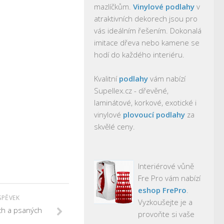
mazlíčkům.
Vinylové podlahy
v
atraktivních dekorech jsou pro
vás ideálním řešením. Dokonalá
imitace dřeva nebo kamene se
hodí do každého interiéru.
Kvalitní
podlahy
vám nabízí
Supellex.cz - dřevěné,
laminátové, korkové, exotické i
vinylové
plovoucí podlahy
za
skvělé ceny.
Interiérové vůně
Fre Pro vám nabízí
eshop FrePro
.
SPĚVEK
Vyzkoušejte je a
ch a psaných
provoňte si vaše