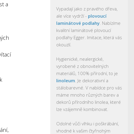
st a
Vypadají jako z pravého dřeva,
ale více vydrží -
plovoucí
laminátové podlahy
. Nabízíme
kvalitní laminátové plovoucí
ných
podlahy Egger. Imitace, která vás
okouzlí.
ítací
Hygienické, nealergické,
vyrobené z obnovitelných
materiálů, 100% přírodní, to je
k
linoleum
. Je dekorativní a
stálobarevné. V nabídce pro vás
máme mnoho různých barev a
dekorů přírodního linolea, které
lze vzájemně kombinovat.
Odolné vůči vlhku i poškrábání,
ání,
vhodné k vašim čtyřnohým