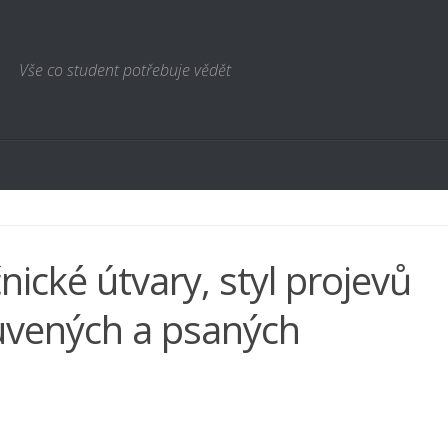
Vše co student potřebuje vědět
nické útvary, styl projevů
vených a psaných