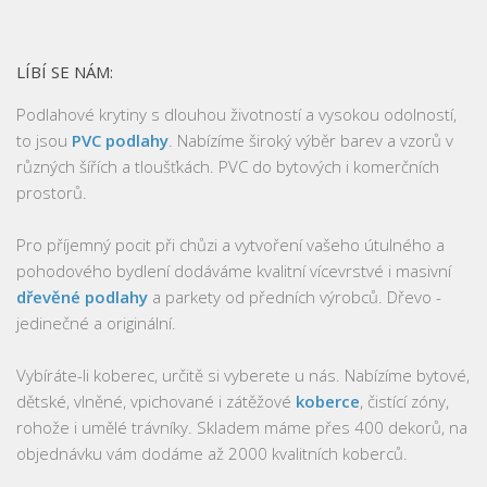
LÍBÍ SE NÁM:
Podlahové krytiny s dlouhou životností a vysokou odolností,
to jsou
PVC podlahy
. Nabízíme široký výběr barev a vzorů v
různých šířích a tloušťkách. PVC do bytových i komerčních
prostorů.
Pro příjemný pocit při chůzi a vytvoření vašeho útulného a
pohodového bydlení dodáváme kvalitní vícevrstvé i masivní
dřevěné podlahy
a parkety od předních výrobců. Dřevo -
jedinečné a originální.
Vybíráte-li koberec, určitě si vyberete u nás. Nabízíme bytové,
dětské, vlněné, vpichované i zátěžové
koberce
, čistící zóny,
rohože i umělé trávníky. Skladem máme přes 400 dekorů, na
objednávku vám dodáme až 2000 kvalitních koberců.