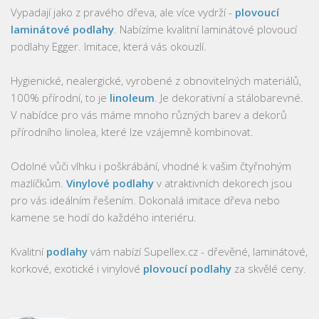
Vypadají jako z pravého dřeva, ale více vydrží -
plovoucí
laminátové podlahy
. Nabízíme kvalitní laminátové plovoucí
podlahy Egger. Imitace, která vás okouzlí.
Hygienické, nealergické, vyrobené z obnovitelných materiálů,
100% přírodní, to je
linoleum
. Je dekorativní a stálobarevné.
V nabídce pro vás máme mnoho různých barev a dekorů
přírodního linolea, které lze vzájemně kombinovat.
Odolné vůči vlhku i poškrábání, vhodné k vašim čtyřnohým
mazlíčkům.
Vinylové podlahy
v atraktivních dekorech jsou
pro vás ideálním řešením. Dokonalá imitace dřeva nebo
kamene se hodí do každého interiéru.
Kvalitní
podlahy
vám nabízí Supellex.cz - dřevěné, laminátové,
korkové, exotické i vinylové
plovoucí podlahy
za skvělé ceny.