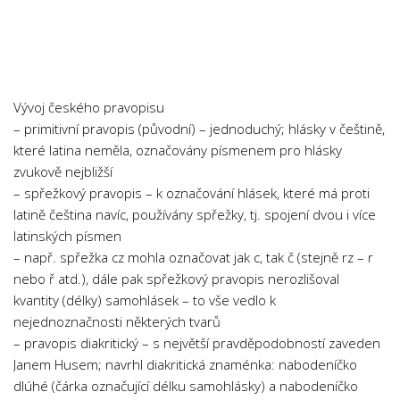
Chemie
Dějepis
Doprava a Logistika
Ekologie
Vývoj českého pravopisu
Ekonomie
– primitivní pravopis (původní) – jednoduchý; hlásky v češtině,
které latina neměla, označovány písmenem pro hlásky
Fyzika
zvukově nejbližší
Informatika
– spřežkový pravopis – k označování hlásek, které má proti
Jazyky
latině čeština navíc, používány spřežky, tj. spojení dvou i více
latinských písmen
Management
– např. spřežka cz mohla označovat jak c, tak č (stejně rz – r
Marketing
nebo ř atd.), dále pak spřežkový pravopis nerozlišoval
Němčina
kvantity (délky) samohlásek – to vše vedlo k
nejednoznačnosti některých tvarů
Občanská nauka
– pravopis diakritický – s největší pravděpodobností zaveden
Pedagogika
Janem Husem; navrhl diakritická znaménka: nabodeníčko
dlúhé (čárka označující délku samohlásky) a nabodeníčko
Právo