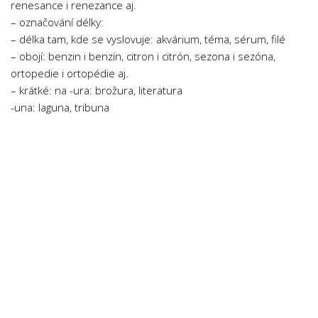
renesance i renezance aj.
– označování délky:
– délka tam, kde se vyslovuje: akvárium, téma, sérum, filé
– obojí: benzin i benzín, citron i citrón, sezona i sezóna,
ortopedie i ortopédie aj.
– krátké: na -ura: brožura, literatura
-una: laguna, tribuna