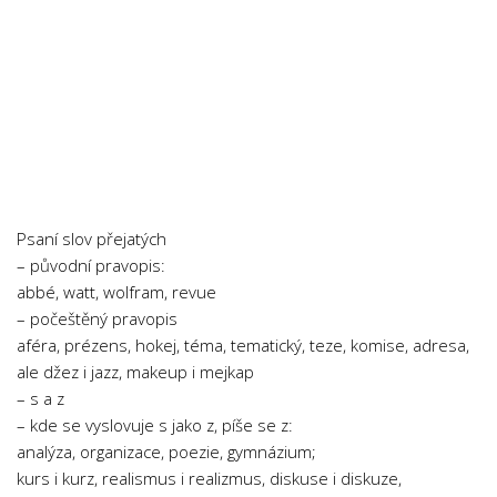
Psaní slov přejatých
– původní pravopis:
abbé, watt, wolfram, revue
– počeštěný pravopis
aféra, prézens, hokej, téma, tematický, teze, komise, adresa,
ale džez i jazz, makeup i mejkap
– s a z
– kde se vyslovuje s jako z, píše se z:
analýza, organizace, poezie, gymnázium;
kurs i kurz, realismus i realizmus, diskuse i diskuze,