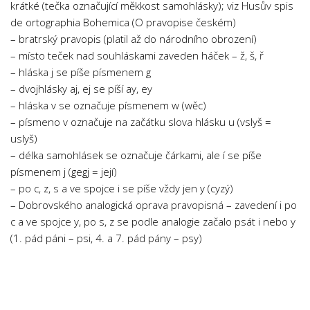
krátké (tečka označující měkkost samohlásky); viz Husův spis
Psychologie a Sociologie
de ortographia Bohemica (O pravopise českém)
Společenské vědy
– bratrský pravopis (platil až do národního obrození)
– místo teček nad souhláskami zaveden háček – ž, š, ř
Technika
– hláska j se píše písmenem g
Účetnictví
– dvojhlásky aj, ej se píší ay, ey
Zdravotnictví
– hláska v se označuje písmenem w (wěc)
– písmeno v označuje na začátku slova hlásku u (vslyš =
Zeměpis
uslyš)
Novinky
– délka samohlásek se označuje čárkami, ale í se píše
písmenem j (gegj = její)
– po c, z, s a ve spojce i se píše vždy jen y (cyzý)
– Dobrovského analogická oprava pravopisná – zavedení i po
c a ve spojce y, po s, z se podle analogie začalo psát i nebo y
(1. pád páni – psi, 4. a 7. pád pány – psy)