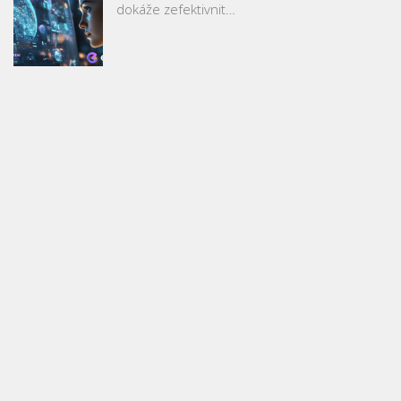
dokáže zefektivnit…