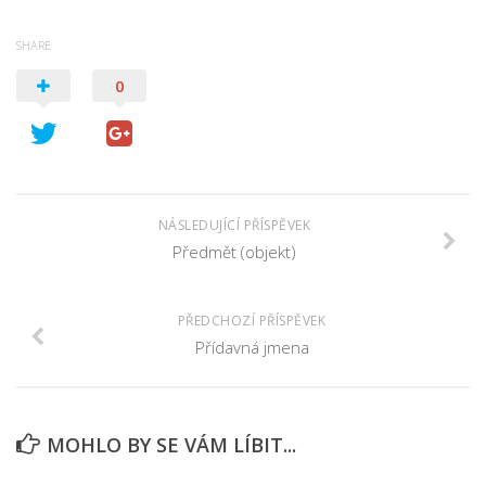
SHARE
0
NÁSLEDUJÍCÍ PŘÍSPĚVEK
Předmět (objekt)
PŘEDCHOZÍ PŘÍSPĚVEK
Přídavná jmena
MOHLO BY SE VÁM LÍBIT...