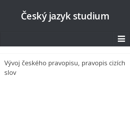
Český jazyk studium
Studentské.cz
Vývoj českého pravopisu, pravopis cizích
Tematické okruhy
slov
Angličtina
Art
Biologie
Catering a Gastronomie
Český jazyk
Cestovní ruch