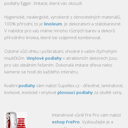
podlahy Egger. Imitace, která vás okouzlí.
Hygienické, nealergické, vyrobené z obnovitelných materiálů,
100% přírodní, to je
linoleum
. Je dekorativní a stálobarevné.
V nabídce pro vás máme mnoho různých barev a dekorů
přírodního linolea, které lze vzájemně kombinovat.
Odolné vůči vlhku i poškrábání, vhodné k vašim čtyřnohým
mazlíčkům.
Vinylové podlahy
v atraktivních dekorech jsou
pro vás ideálním řešením. Dokonalá imitace dřeva nebo
kamene se hodí do každého interiéru.
Kvalitní
podlahy
vám nabízí Supellex.cz - dřevěné, laminátové,
korkové, exotické i vinylové
plovoucí podlahy
za skvělé ceny.
Interiérové vůně Fre Pro vám nabízí
eshop FrePro
. Vyzkoušejte je a