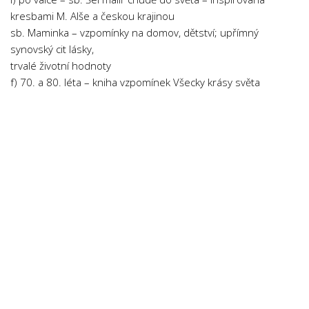
Psychologie a Sociologie
kresbami M. Alše a českou krajinou
sb. Maminka – vzpomínky na domov, dětství; upřímný
Společenské vědy
synovský cit lásky,
Technika
trvalé životní hodnoty
Účetnictví
f) 70. a 80. léta – kniha vzpomínek Všecky krásy světa
Zdravotnictví
Zeměpis
Novinky