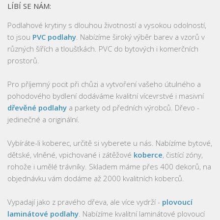
LÍBÍ SE NÁM:
Podlahové krytiny s dlouhou životností a vysokou odolností,
to jsou
PVC podlahy
. Nabízíme široký výběr barev a vzorů v
různých šířích a tloušťkách. PVC do bytových i komerčních
prostorů.
Pro příjemný pocit při chůzi a vytvoření vašeho útulného a
pohodového bydlení dodáváme kvalitní vícevrstvé i masivní
dřevěné podlahy
a parkety od předních výrobců. Dřevo -
jedinečné a originální.
Vybíráte-li koberec, určitě si vyberete u nás. Nabízíme bytové,
dětské, vlněné, vpichované i zátěžové
koberce
, čistící zóny,
rohože i umělé trávníky. Skladem máme přes 400 dekorů, na
objednávku vám dodáme až 2000 kvalitních koberců.
Vypadají jako z pravého dřeva, ale více vydrží -
plovoucí
laminátové podlahy
. Nabízíme kvalitní laminátové plovoucí