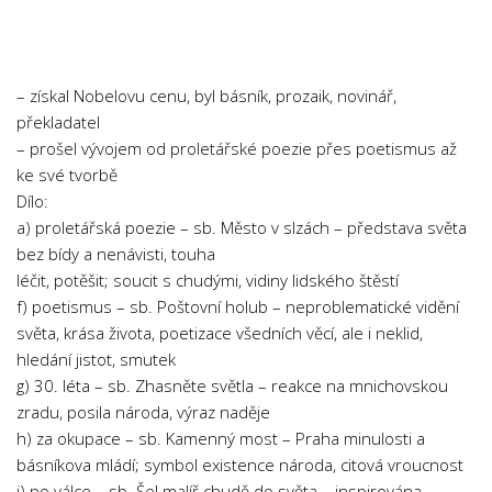
Chemie
Dějepis
Doprava a Logistika
– získal Nobelovu cenu, byl básník, prozaik, novinář,
Ekologie
překladatel
– prošel vývojem od proletářské poezie přes poetismus až
Ekonomie
ke své tvorbě
Fyzika
Dílo:
Informatika
a) proletářská poezie – sb. Město v slzách – představa světa
bez bídy a nenávisti, touha
Jazyky
léčit, potěšit; soucit s chudými, vidiny lidského štěstí
Management
f) poetismus – sb. Poštovní holub – neproblematické vidění
Marketing
světa, krása života, poetizace všedních věcí, ale i neklid,
hledání jistot, smutek
Němčina
g) 30. léta – sb. Zhasněte světla – reakce na mnichovskou
Občanská nauka
zradu, posila národa, výraz naděje
h) za okupace – sb. Kamenný most – Praha minulosti a
Pedagogika
básníkova mládí; symbol existence národa, citová vroucnost
Právo
i) po válce – sb. Šel malíř chudě do světa – inspirována