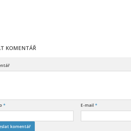
AT KOMENTÁŘ
ntář
no
*
E-mail
*