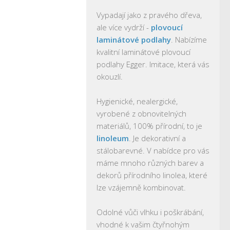
Vypadají jako z pravého dřeva,
ale více vydrží -
plovoucí
laminátové podlahy
. Nabízíme
kvalitní laminátové plovoucí
podlahy Egger. Imitace, která vás
okouzlí.
Hygienické, nealergické,
vyrobené z obnovitelných
materiálů, 100% přírodní, to je
linoleum
. Je dekorativní a
stálobarevné. V nabídce pro vás
máme mnoho různých barev a
dekorů přírodního linolea, které
lze vzájemně kombinovat.
Odolné vůči vlhku i poškrábání,
vhodné k vašim čtyřnohým