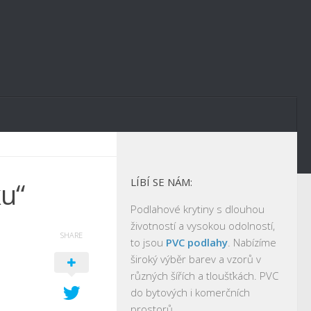
LÍBÍ SE NÁM:
u“
Podlahové krytiny s dlouhou
životností a vysokou odolností,
SHARE
to jsou
PVC podlahy
. Nabízíme
široký výběr barev a vzorů v
různých šířích a tloušťkách. PVC
do bytových i komerčních
prostorů.