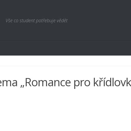
Vše co student potřebuje vědět
ma „Romance pro křídlovk