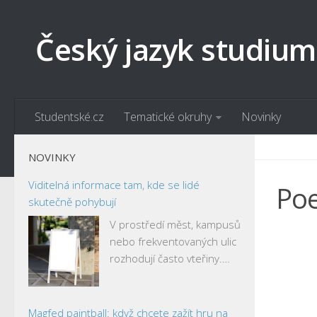
Český jazyk studium
Studentské.cz
Tematické okruhy
Novinky
NOVINKY
Viditelná informace tam, kde se lidé
Poe
skutečně pohybují
V prostředí měst, kampusů
nebo frekventovaných ulic
rozhodují často vteřiny.…
Magfed paintball: když chcete zažít hru na