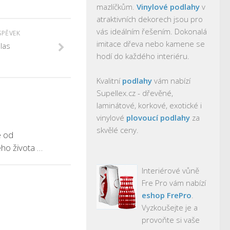
mazlíčkům.
Vinylové podlahy
v
atraktivních dekorech jsou pro
vás ideálním řešením. Dokonalá
SPĚVEK
imitace dřeva nebo kamene se
las
hodí do každého interiéru.
Kvalitní
podlahy
vám nabízí
Supellex.cz - dřevěné,
laminátové, korkové, exotické i
vinylové
plovoucí podlahy
za
skvělé ceny.
e od
o života …
Interiérové vůně
Fre Pro vám nabízí
eshop FrePro
.
Vyzkoušejte je a
provoňte si vaše