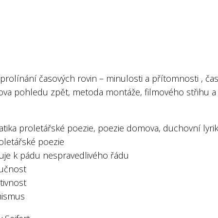
 prolínání časových rovin – minulosti a přítomnosti , ča
ova pohledu zpět, metoda montáže, filmového střihu a
tika proletářské poezie, poezie domova, duchovní lyrik
oletářské poezie
uje k pádu nespravedlivého řádu
lučnost
tivnost
mismus