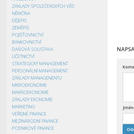
ZÁKLADY SPOLEČENSKÝCH VĚD
NĚMČINA
DĚJEPIS
ZEMĚPIS
POJIŠŤOVNICTVÍ
BANKOVNICTVÍ
NAPS
DAŇOVÁ SOUSTAVA
ÚČETNICTVÍ
STRATEGICKÝ MANAGEMENT
Kome
PERSONÁLNÍ MANAGEMENT
ZÁKLADY MANAGENENTU
MIKROEKONOMIE
MAKROEKONOMIE
ZÁKLADY EKONOMIE
MARKETING
Jmé
VEŘEJNÉ FINANCE
MEZINÁRODNÍ FINANCE
PODNIKOVÉ FINANCE