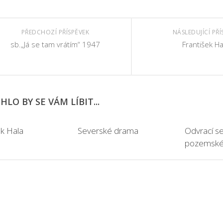
PŘEDCHOZÍ PŘÍSPĚVEK
NÁSLEDUJÍCÍ PŘÍ
sb.„Já se tam vrátím“ 1947
František Ha
LO BY SE VÁM LÍBIT...
ek Hala
Severské drama
Odvrací s
pozemskéh