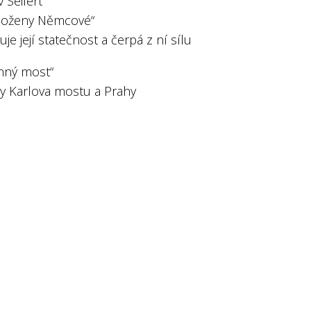
v Seifert
 Boženy Němcové“
uje její statečnost a čerpá z ní sílu
ný most“
vy Karlova mostu a Prahy