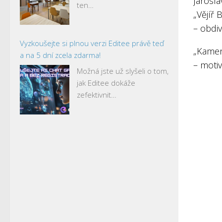
Jarosla
ten…
„Vějíř
– obdiv
Vyzkoušejte si plnou verzi Editee právě teď
„Kamen
a na 5 dní zcela zdarma!
– moti
Možná jste už slyšeli o tom,
jak Editee dokáže
zefektivnit…