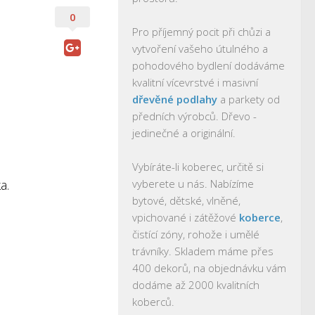
0
Pro příjemný pocit při chůzi a
vytvoření vašeho útulného a
pohodového bydlení dodáváme
kvalitní vícevrstvé i masivní
dřevěné podlahy
a parkety od
s
předních výrobců. Dřevo -
jedinečné a originální.
Vybíráte-li koberec, určitě si
a.
vyberete u nás. Nabízíme
bytové, dětské, vlněné,
vpichované i zátěžové
koberce
,
čistící zóny, rohože i umělé
trávníky. Skladem máme přes
400 dekorů, na objednávku vám
dodáme až 2000 kvalitních
koberců.